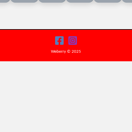
Weberry © 2025