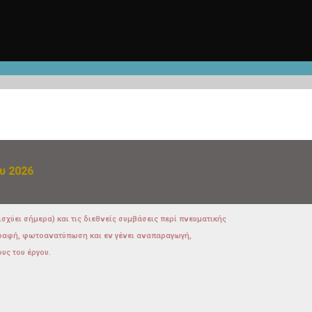
υ 2026
ισχύει σήμερα) και τις διεθνείς συμβάσεις περί πνευματικής
ιγραφή, φωτοανατύπωση και εν γένει αναπαραγωγή,
υς του έργου.