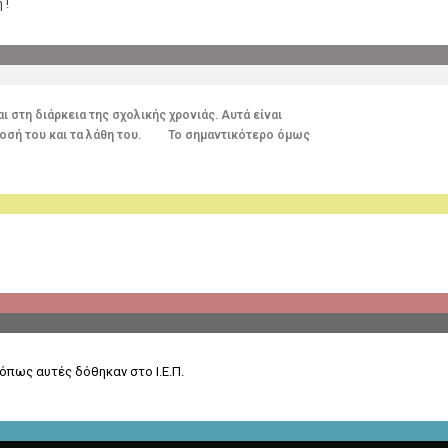
 !
στη διάρκεια της σχολικής χρονιάς. Αυτά είναι
πίδοσή του και τα λάθη του. Το σημαντικότερο όμως
 όπως αυτές δόθηκαν στο Ι.Ε.Π.