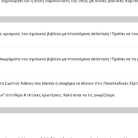
ι δημιουργείται η απλή παρουσίαση της ύλης με απλές βασικές κάρτε
 ορισμούς του σχολικού βιβλίου με πτυσσόμενη απάντηση ! Πρέπει να του
εωρήματα του σχολικού βιβλίου με πτυσσόμενη απάντηση ! Πρέπει να τα 
α Σωστού Λάθους που έπεσαν ή υποψήφια να πέσουν στις Πανελλαδικές Εξετ
ν” στο Θέμα Α τέτοιες ερωτήσεις. Καλό είναι να τις γνωρίζουμε.