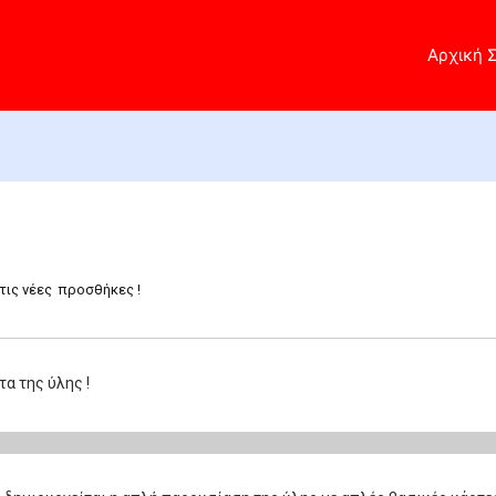
Αρχική 
τις νέες προσθήκες !
τα της ύλης !