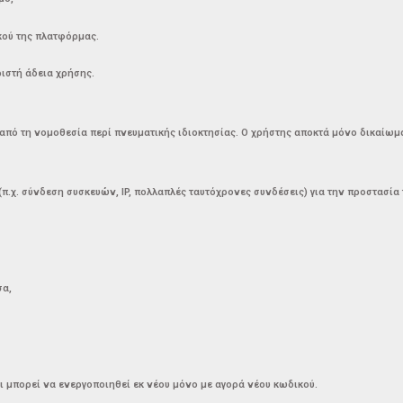
κού της πλατφόρμας.
ριστή άδεια χρήσης.
πό τη νομοθεσία περί πνευματικής ιδιοκτησίας. Ο χρήστης αποκτά μόνο δικαίωμα
π.χ. σύνδεση συσκευών, IP, πολλαπλές ταυτόχρονες συνδέσεις) για την προστασία 
σα,
ι μπορεί να ενεργοποιηθεί εκ νέου μόνο με αγορά νέου κωδικού.