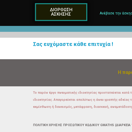
ΔΙΟΡΘΩΣΗ
Ανέβασε την άσκησ
ΑΣΚΗΣΗΣ
Σας ευχόμαστε κάθε επιτυχία !
Η παρ
Το παρόν έργο πνευματικής ιδιοκτησίας προστατεύεται κατά τι
ιδιοκτησίας. Απαγορεύεται απολύτως η άνευ γραπτής αδείας 
εκμίσθωση ή δανεισμός, μετάφραση, διασκευή, αναμετάδοση σ
ΠΟΛΙΤΙΚΗ ΧΡΗΣΗΣ ΠΡΟΣΩΠΙΚΟΥ ΚΩΔΙΚΟΥ GMATHS (ΔΙΑΡΚΕΙΑ 