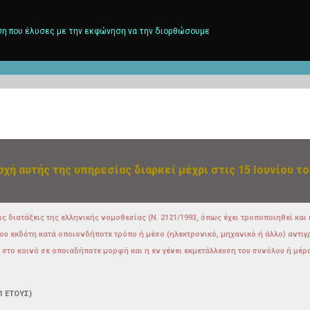
η που έλυσες με την εκφώνηση να την διορθώσουμε
οχή αυτής της υπηρεσίας διαρκεί μέχρι στις 15 Ιουνίου το
ς διατάξεις της ελληνικής νομοθεσίας (Ν. 2121/1993, όπως έχει τροποποιηθεί και 
του εκδότη κατά οποιονδήποτε τρόπο ή μέσο (ηλεκτρονικό, μηχανικό ή άλλο) αντ
το κοινό σε οποιαδήποτε μορφή και η εν γένει εκμετάλλευση του συνόλου ή μέρο
1 ΕΤΟΥΣ)