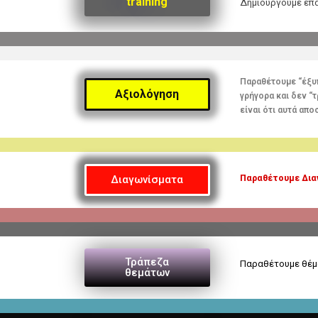
training
Δημιουργούμε επ
Παραθέτουμε “έξυπ
Αξιολόγηση
γρήγορα και δεν “
είναι ότι αυτά απ
Διαγωνίσματα
Παραθέτουμε Διαγ
Τράπεζα
Παραθέτουμε θέματ
θεμάτων