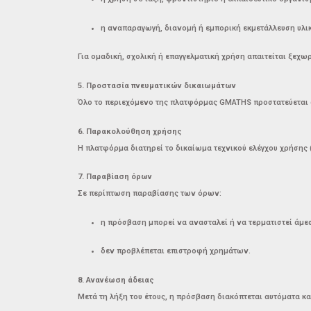
η αναπαραγωγή, διανομή ή εμπορική εκμετάλλευση υλι
Για ομαδική, σχολική ή επαγγελματική χρήση απαιτείται ξεχω
5. Προστασία πνευματικών δικαιωμάτων
Όλο το περιεχόμενο της πλατφόρμας GMATHS προστατεύεται α
6. Παρακολούθηση χρήσης
Η πλατφόρμα διατηρεί το δικαίωμα τεχνικού ελέγχου χρήσης (
7. Παραβίαση όρων
Σε περίπτωση παραβίασης των όρων:
η πρόσβαση μπορεί να ανασταλεί ή να τερματιστεί άμε
δεν προβλέπεται επιστροφή χρημάτων.
8. Ανανέωση άδειας
Μετά τη λήξη του έτους, η πρόσβαση διακόπτεται αυτόματα κα