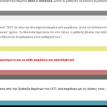
αναληπτικά θέματα
απλά
&
δύσκολα
, ώστε οι μαθητές να κάνουν εξάσκηση
να” TEST σε όλη την ύλη παρουσιασμένα ανά κεφάλαιο, ώστε να διδάσκονται 
τρώνε” χρόνο. Το πλεονέκτημα είναι ότι στο τέλος ο μαθητής βλέπει την ε
οστέλλονται διορθωμένα στον καθηγητή του !
ωνίσματα και σε κάθε κεφάλαιο και επαναληπτικά.
α από την Τράπεζα θεμάτων του Ι.Ε.Π. ανά κεφάλαιο με τις λύσεις τους ,