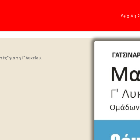
Αρχική 
ς” για τη Γ’ Λυκείου.